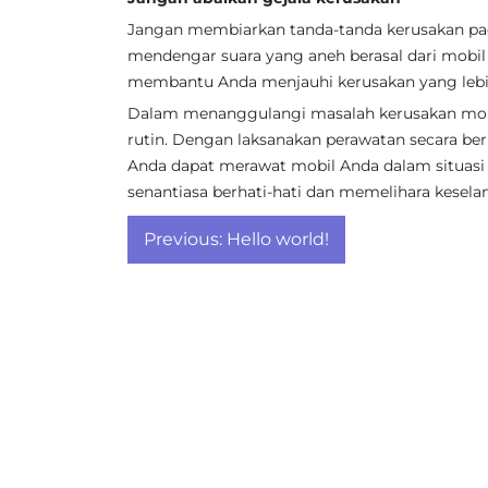
Jangan membiarkan tanda-tanda kerusakan pa
mendengar suara yang aneh berasal dari mobil A
membantu Anda menjauhi kerusakan yang lebih
Dalam menanggulangi masalah kerusakan mobi
rutin. Dengan laksanakan perawatan secara berk
Anda dapat merawat mobil Anda dalam situas
senantiasa berhati-hati dan memelihara kesel
Post
Previous:
Hello world!
navigation