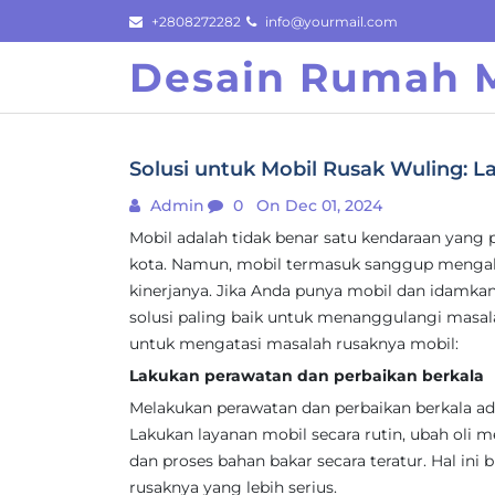
Skip
+2808272282
info@yourmail.com
to
Desain Rumah M
content
Solusi untuk Mobil Rusak Wuling: L
Admin
0
On Dec 01, 2024
Mobil adalah tidak benar satu kendaraan yang 
kota. Namun, mobil termasuk sanggup meng
kinerjanya. Jika Anda punya mobil dan idamk
solusi paling baik untuk menanggulangi masalah
untuk mengatasi masalah rusaknya mobil:
Lakukan perawatan dan perbaikan berkala
Melakukan perawatan dan perbaikan berkala a
Lakukan layanan mobil secara rutin, ubah oli mes
dan proses bahan bakar secara teratur. Hal ini
rusaknya yang lebih serius.