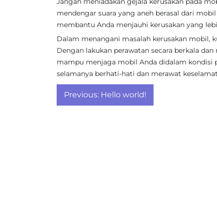
Jangan meniadakan gejala kerusakan pada mob
mendengar suara yang aneh berasal dari mobil 
membantu Anda menjauhi kerusakan yang lebih
Dalam menangani masalah kerusakan mobil, ku
Dengan lakukan perawatan secara berkala dan m
mampu menjaga mobil Anda didalam kondisi p
selamanya berhati-hati dan merawat keselama
Post
Previous:
Hello world!
navigation