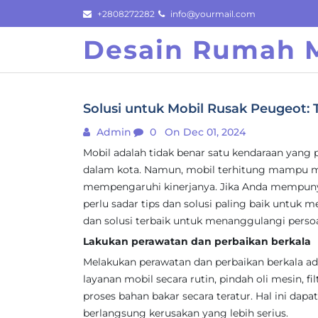
Skip
+2808272282
info@yourmail.com
to
Desain Rumah M
content
Solusi untuk Mobil Rusak Peugeot: T
Admin
0
On Dec 01, 2024
Mobil adalah tidak benar satu kendaraan yang 
dalam kota. Namun, mobil terhitung mampu
mempengaruhi kinerjanya. Jika Anda mempun
perlu sadar tips dan solusi paling baik untuk m
dan solusi terbaik untuk menanggulangi perso
Lakukan perawatan dan perbaikan berkala
Melakukan perawatan dan perbaikan berkala ad
layanan mobil secara rutin, pindah oli mesin, fi
proses bahan bakar secara teratur. Hal ini da
berlangsung kerusakan yang lebih serius.