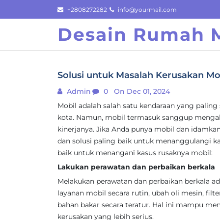
Skip
+2808272282
info@yourmail.com
to
Desain Rumah M
content
Solusi untuk Masalah Kerusakan Mo
Admin
0
On Dec 01, 2024
Mobil adalah salah satu kendaraan yang palin
kota. Namun, mobil termasuk sanggup mengal
kinerjanya. Jika Anda punya mobil dan idamk
dan solusi paling baik untuk menanggulangi kas
baik untuk menangani kasus rusaknya mobil:
Lakukan perawatan dan perbaikan berkala
Melakukan perawatan dan perbaikan berkala ad
layanan mobil secara rutin, ubah oli mesin, filt
bahan bakar secara teratur. Hal ini mampu me
kerusakan yang lebih serius.