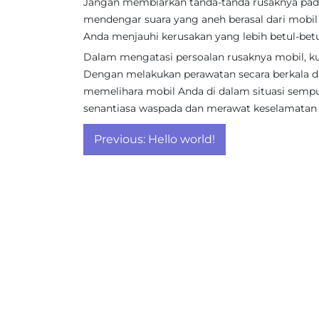
Jangan membiarkan tanda-tanda rusaknya pada
mendengar suara yang aneh berasal dari mobil 
Anda menjauhi kerusakan yang lebih betul-bet
Dalam mengatasi persoalan rusaknya mobil, ku
Dengan melakukan perawatan secara berkala dan
memelihara mobil Anda di dalam situasi semp
senantiasa waspada dan merawat keselamatan
Post
Previous:
Hello world!
navigation