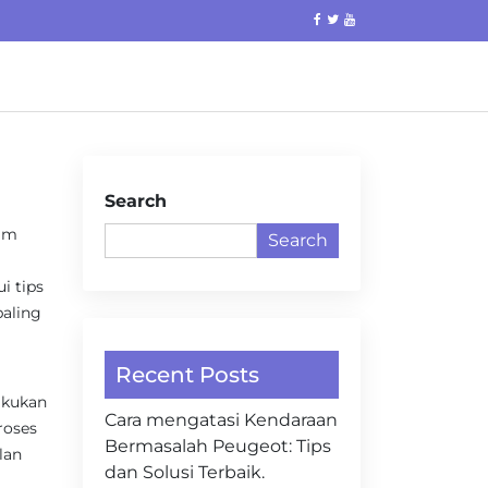
Search
lam
Search
i tips
paling
Recent Posts
akukan
Cara mengatasi Kendaraan
proses
Bermasalah Peugeot: Tips
lan
dan Solusi Terbaik.