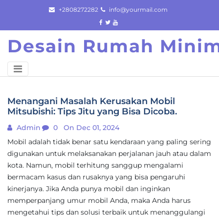
Skip
+2808272282
info@yourmail.com
to
content
Desain Rumah Minim
Menangani Masalah Kerusakan Mobil
Mitsubishi: Tips Jitu yang Bisa Dicoba.
Admin
0
On Dec 01, 2024
Mobil adalah tidak benar satu kendaraan yang paling sering
digunakan untuk melaksanakan perjalanan jauh atau dalam
kota. Namun, mobil terhitung sanggup mengalami
bermacam kasus dan rusaknya yang bisa pengaruhi
kinerjanya. Jika Anda punya mobil dan inginkan
memperpanjang umur mobil Anda, maka Anda harus
mengetahui tips dan solusi terbaik untuk menanggulangi