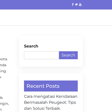
Search
Search
kota.
Anda
ling
k
Recent Posts
Cara mengatasi Kendaraan
a.
Bermasalah Peugeot: Tips
ingin,
dan Solusi Terbaik.
n