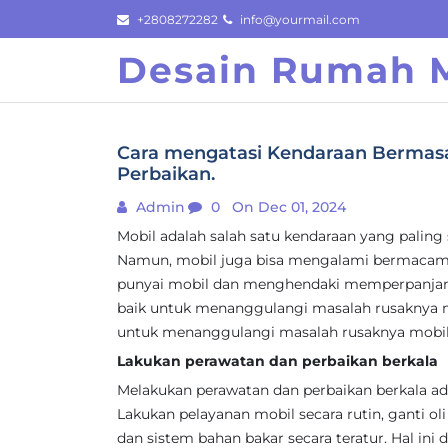
Skip
+2808272282
info@yourmail.com
to
Desain Rumah M
content
Cara mengatasi Kendaraan Bermasa
Perbaikan.
Admin
0
On Dec 01, 2024
Mobil adalah salah satu kendaraan yang paling
Namun, mobil juga bisa mengalami bermacam k
punyai mobil dan menghendaki memperpanjang
baik untuk menanggulangi masalah rusaknya mobi
untuk menanggulangi masalah rusaknya mobil
Lakukan perawatan dan perbaikan berkala
Melakukan perawatan dan perbaikan berkala a
Lakukan pelayanan mobil secara rutin, ganti oli 
dan sistem bahan bakar secara teratur. Hal in